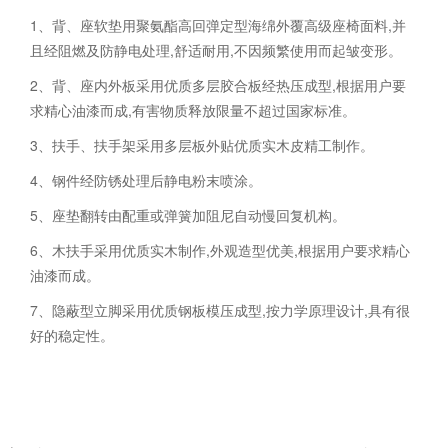
1、背、座软垫用聚氨酯高回弹定型海绵外覆高级座椅面料,并
且经阻燃及防静电处理,舒适耐用,不因频繁使用而起皱变形。
2、背、座内外板采用优质多层胶合板经热压成型,根据用户要
求精心油漆而成,有害物质释放限量不超过国家标准。
3、扶手、扶手架采用多层板外贴优质实木皮精工制作。
4、钢件经防锈处理后静电粉末喷涂。
5、座垫翻转由配重或弹簧加阻尼自动慢回复机构。
6、木扶手采用优质实木制作,外观造型优美,根据用户要求精心
油漆而成。
7、隐蔽型立脚采用优质钢板模压成型,按力学原理设计,具有很
好的稳定性。